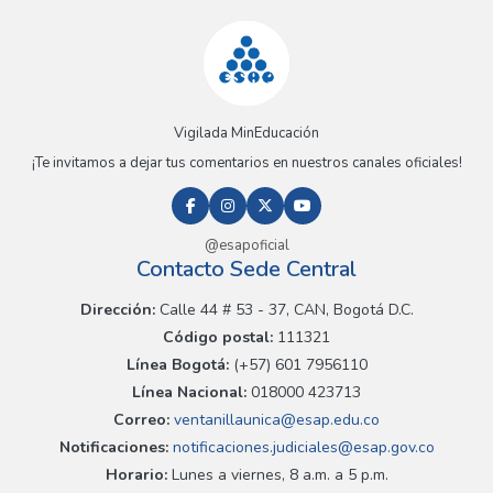
Vigilada MinEducación
¡Te invitamos a dejar tus comentarios en nuestros canales oficiales!
@esapoficial
Contacto Sede Central
Dirección:
Calle 44 # 53 - 37, CAN, Bogotá D.C.
Código postal:
111321
Línea Bogotá:
(+57) 601 7956110
Línea Nacional:
018000 423713
Correo:
ventanillaunica@esap.edu.co
Notificaciones:
notificaciones.judiciales@esap.gov.co
Horario:
Lunes a viernes, 8 a.m. a 5 p.m.