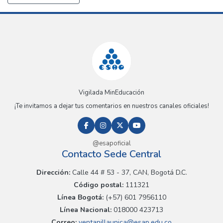
Vigilada MinEducación
¡Te invitamos a dejar tus comentarios en nuestros canales oficiales!
@esapoficial
Contacto Sede Central
Dirección:
Calle 44 # 53 - 37, CAN, Bogotá D.C.
Código postal:
111321
Línea Bogotá:
(+57) 601 7956110
Línea Nacional:
018000 423713
Correo:
ventanillaunica@esap.edu.co