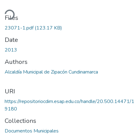
ding...
Files
23071-1.pdf
(123.17 KB)
Date
2013
Authors
Alcaldía Municipal de Zipacón Cundinamarca
URI
https://repositoriocdim.esap.edu.co/handle/20.500.14471/1
9180
Collections
Documentos Municipales