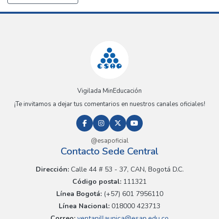
Vigilada MinEducación
¡Te invitamos a dejar tus comentarios en nuestros canales oficiales!
@esapoficial
Contacto Sede Central
Dirección:
Calle 44 # 53 - 37, CAN, Bogotá D.C.
Código postal:
111321
Línea Bogotá:
(+57) 601 7956110
Línea Nacional:
018000 423713
Correo:
ventanillaunica@esap.edu.co