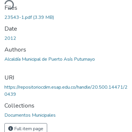
ding...
Files
23543-1.pdf
(3.39 MB)
Date
2012
Authors
Alcaldía Municipal de Puerto Asís Putumayo
URI
https://repositoriocdim.esap.edu.co/handle/20.500.14471/2
0439
Collections
Documentos Municipales
Full item page