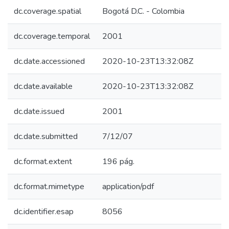
dc.coverage.spatial
Bogotá D.C. - Colombia
dc.coverage.temporal
2001
dc.date.accessioned
2020-10-23T13:32:08Z
dc.date.available
2020-10-23T13:32:08Z
dc.date.issued
2001
dc.date.submitted
7/12/07
dc.format.extent
196 pág.
dc.format.mimetype
application/pdf
dc.identifier.esap
8056