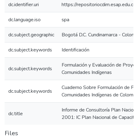
dc.identifier.uri
https://repositoriocdim.esap.edu.
dc.language.iso
spa
dc.subject.geographic
Bogotá D.C. Cundinamarca - Colomb
dc.subject.keywords
Identificación
Formulación y Evaluación de Proyec
dc.subject.keywords
Comunidades Indígenas
Cuaderno Sobre Formulación de Pro
dc.subject.keywords
Comunidades Indígenas de Colombi
Informe de Consultoría Plan Naciona
dc.title
2001: IC Plan Nacional de Capacita
Files