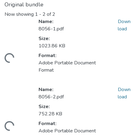
Original bundle
Now showing
1 - 2 of 2
Name:
Down
8056-1.pdf
load
Size:
1023.86 KB
Format:
oading...
Adobe Portable Document
Format
Name:
Down
8056-2.pdf
load
Size:
752.28 KB
Format:
oading...
Adobe Portable Document