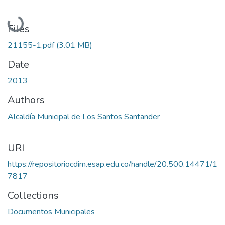
Loading...
Files
21155-1.pdf
(3.01 MB)
Date
2013
Authors
Alcaldía Municipal de Los Santos Santander
URI
https://repositoriocdim.esap.edu.co/handle/20.500.14471/1
7817
Collections
Documentos Municipales