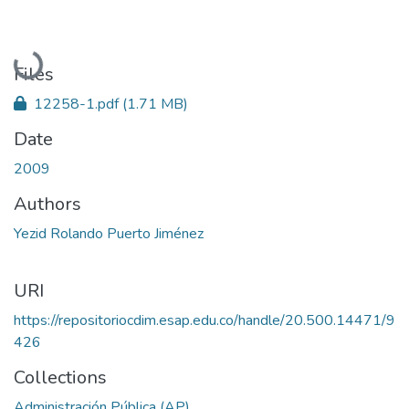
Loading...
Files
12258-1.pdf
(1.71 MB)
Date
2009
Authors
Yezid Rolando Puerto Jiménez
URI
https://repositoriocdim.esap.edu.co/handle/20.500.14471/9
426
Collections
Administración Pública (AP)