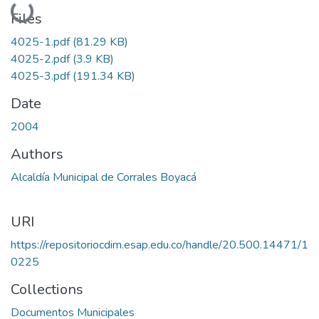
Loading...
Files
4025-1.pdf
(81.29 KB)
4025-2.pdf
(3.9 KB)
4025-3.pdf
(191.34 KB)
Date
2004
Authors
Alcaldía Municipal de Corrales Boyacá
URI
https://repositoriocdim.esap.edu.co/handle/20.500.14471/1
0225
Collections
Documentos Municipales