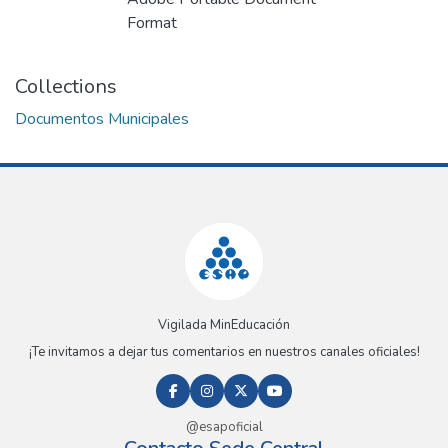
Loading...
Format
Collections
Documentos Municipales
Vigilada MinEducación
¡Te invitamos a dejar tus comentarios en nuestros canales oficiales!
@esapoficial