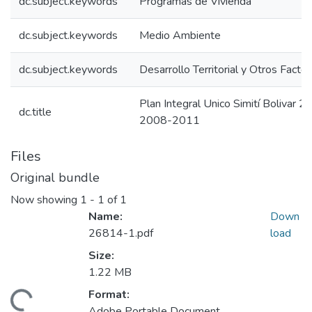
dc.subject.keywords
Programas de Vivienda
dc.subject.keywords
Medio Ambiente
dc.subject.keywords
Desarrollo Territorial y Otros Facto
Plan Integral Unico Simití Bolivar 
dc.title
2008-2011
Files
Original bundle
Now showing
1 - 1 of 1
Name:
Down
26814-1.pdf
load
Size:
1.22 MB
Format:
Adobe Portable Document