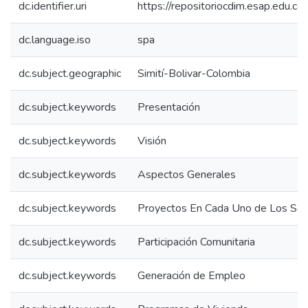
dc.identifier.uri
https://repositoriocdim.esap.edu.
dc.language.iso
spa
dc.subject.geographic
Simití-Bolivar-Colombia
dc.subject.keywords
Presentación
dc.subject.keywords
Visión
dc.subject.keywords
Aspectos Generales
dc.subject.keywords
Proyectos En Cada Uno de Los Sec
dc.subject.keywords
Participación Comunitaria
dc.subject.keywords
Generación de Empleo