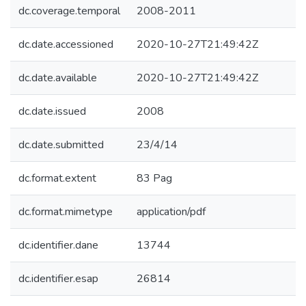
dc.coverage.temporal
2008-2011
dc.date.accessioned
2020-10-27T21:49:42Z
dc.date.available
2020-10-27T21:49:42Z
dc.date.issued
2008
dc.date.submitted
23/4/14
dc.format.extent
83 Pag
dc.format.mimetype
application/pdf
dc.identifier.dane
13744
dc.identifier.esap
26814