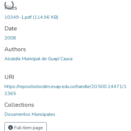
Loading...
Files
10349-1.pdf
(114.96 KB)
Date
2008
Authors
Alcaldía Municipal de Guapí Cauca
URI
https://repositoriocdim.esap.edu.co/handle/20.500.14471/1
2365
Collections
Documentos Municipales
Full item page