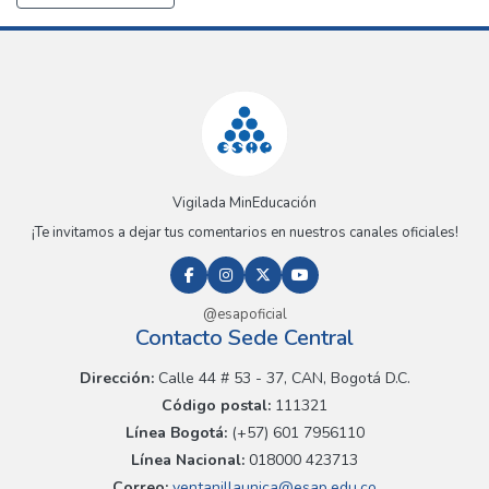
Vigilada MinEducación
¡Te invitamos a dejar tus comentarios en nuestros canales oficiales!
@esapoficial
Contacto Sede Central
Dirección:
Calle 44 # 53 - 37, CAN, Bogotá D.C.
Código postal:
111321
Línea Bogotá:
(+57) 601 7956110
Línea Nacional:
018000 423713
Correo:
ventanillaunica@esap.edu.co