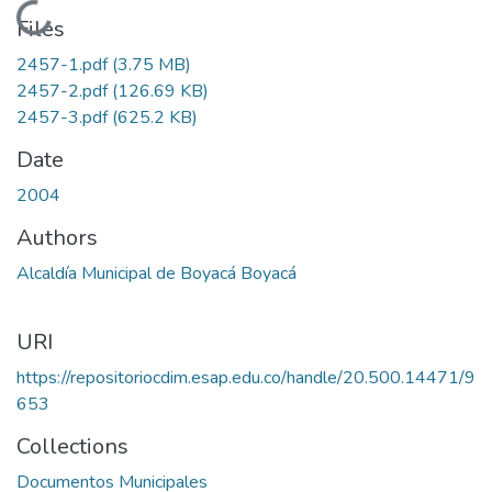
Loading...
Files
2457-1.pdf
(3.75 MB)
2457-2.pdf
(126.69 KB)
2457-3.pdf
(625.2 KB)
Date
2004
Authors
Alcaldía Municipal de Boyacá Boyacá
URI
https://repositoriocdim.esap.edu.co/handle/20.500.14471/9
653
Collections
Documentos Municipales