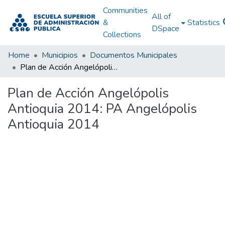
Communities
All of
&
Statistics
DSpace
Collections
Home
Municipios
Documentos Municipales
Plan de Acción Angelópolis Antioquia 2014: PA Angelópolis Antioquia 2014
Plan de Acción Angelópolis
Antioquia 2014: PA Angelópolis
Antioquia 2014
Loading...