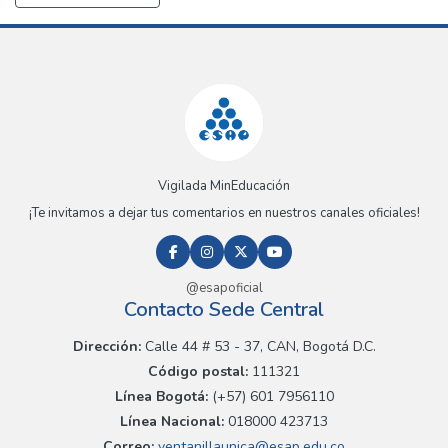
Vigilada MinEducación
¡Te invitamos a dejar tus comentarios en nuestros canales oficiales!
@esapoficial
Contacto Sede Central
Dirección:
Calle 44 # 53 - 37, CAN, Bogotá D.C.
Código postal:
111321
Línea Bogotá:
(+57) 601 7956110
Línea Nacional:
018000 423713
Correo:
ventanillaunica@esap.edu.co