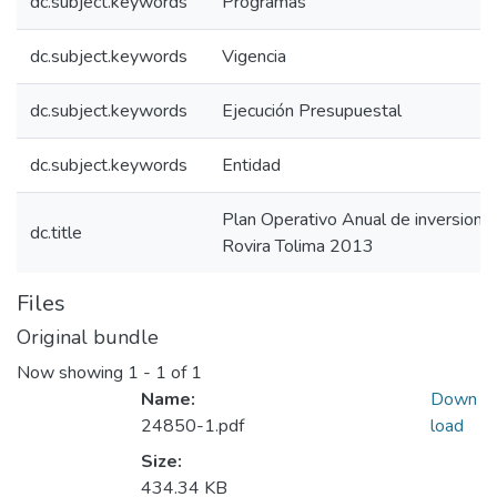
dc.subject.keywords
Programas
dc.subject.keywords
Vigencia
dc.subject.keywords
Ejecución Presupuestal
dc.subject.keywords
Entidad
Plan Operativo Anual de inversion
dc.title
Rovira Tolima 2013
Files
Original bundle
Now showing
1 - 1 of 1
Name:
Down
24850-1.pdf
load
Size:
434.34 KB