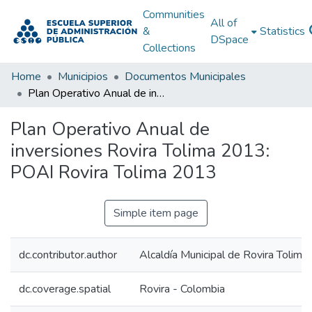
Communities
All of
&
Statistics
DSpace
Collections
Home
Municipios
Documentos Municipales
Plan Operativo Anual de inversiones Rovira Tolima 2013: POAI Rovira Tolima 2013
Plan Operativo Anual de
inversiones Rovira Tolima 2013:
POAI Rovira Tolima 2013
Simple item page
dc.contributor.author
Alcaldía Municipal de Rovira Tolima
dc.coverage.spatial
Rovira - Colombia