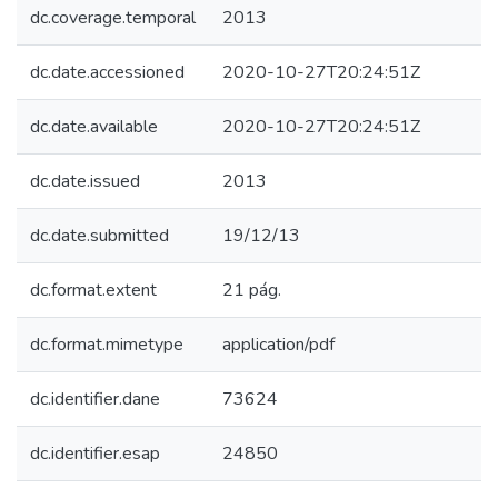
dc.coverage.temporal
2013
dc.date.accessioned
2020-10-27T20:24:51Z
dc.date.available
2020-10-27T20:24:51Z
dc.date.issued
2013
dc.date.submitted
19/12/13
dc.format.extent
21 pág.
dc.format.mimetype
application/pdf
dc.identifier.dane
73624
dc.identifier.esap
24850