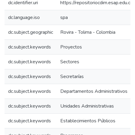
dc.identifier.uri
https://repositoriocdim.esap.edu.
dc.language.iso
spa
dc.subject.geographic
Rovira - Tolima - Colombia
dc.subject.keywords
Proyectos
dc.subject.keywords
Sectores
dc.subject.keywords
Secretarías
dc.subject.keywords
Departamentos Administrativos
dc.subject.keywords
Unidades Administrativas
dc.subject.keywords
Establecimientos Públicos