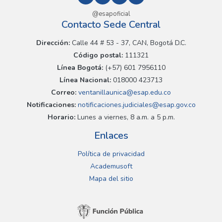
@esapoficial
Contacto Sede Central
Dirección:
Calle 44 # 53 - 37, CAN, Bogotá D.C.
Código postal:
111321
Línea Bogotá:
(+57) 601 7956110
Línea Nacional:
018000 423713
Correo:
ventanillaunica@esap.edu.co
Notificaciones:
notificaciones.judiciales@esap.gov.co
Horario:
Lunes a viernes, 8 a.m. a 5 p.m.
Enlaces
Política de privacidad
Academusoft
Mapa del sitio