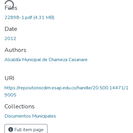
ding...
Files
22898-1.pdf
(4.31 MB)
Date
2012
Authors
Alcaldía Municipal de Chameza Casanare
URI
https://repositoriocdim.esap.edu.co/handle/20.500.14471/1
9005
Collections
Documentos Municipales
Full item page