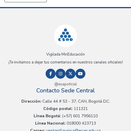
Vigilada MinEducación
¡Te invitamos a dejar tus comentarios en nuestros canales oficiales!
@esapoficial
Contacto Sede Central
Dirección:
Calle 44 # 53 - 37, CAN, Bogotá D.C.
Código postal:
111321
Línea Bogotá:
(+57) 601 7956110
Línea Nacional:
018000 423713
Correo:
ventanillaunica@esap.edu.co