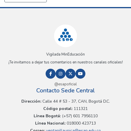
Vigilada MinEducación
¡Te invitamos a dejar tus comentarios en nuestros canales oficiales!
@esapoficial
Contacto Sede Central
Dirección:
Calle 44 # 53 - 37, CAN, Bogotá D.C.
Código postal:
111321
Línea Bogotá:
(+57) 601 7956110
Línea Nacional:
018000 423713
Correo:
ventanillaunica@esap.edu.co