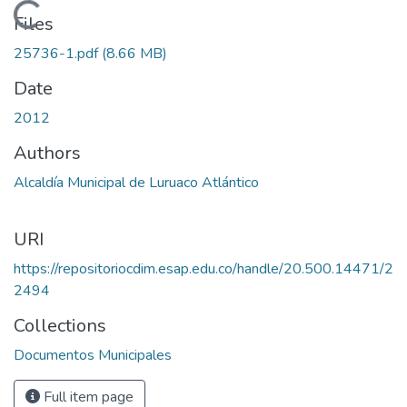
Loading...
Files
25736-1.pdf
(8.66 MB)
Date
2012
Authors
Alcaldía Municipal de Luruaco Atlántico
URI
https://repositoriocdim.esap.edu.co/handle/20.500.14471/2
2494
Collections
Documentos Municipales
Full item page