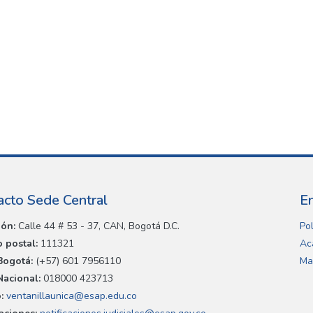
acto Sede Central
E
ión:
Calle 44 # 53 - 37, CAN, Bogotá D.C.
Pol
 postal:
111321
Ac
Bogotá:
(+57) 601 7956110
Ma
Nacional:
018000 423713
:
ventanillaunica@esap.edu.co