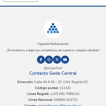
Vigilada MinEducación
¡Te invitamos a dejar tus comentarios en nuestros canales oficiales!
@esapoficial
Contacto Sede Central
Dirección:
Calle 44 # 53 - 37, CAN, Bogotá D.C.
Código postal:
111321
Línea Bogotá:
(+57) 601 7956110
Línea Nacional:
018000 423713
Correo:
ventanillaunica@esap.edu.co