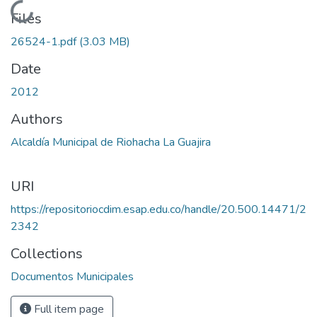
Loading...
Files
26524-1.pdf
(3.03 MB)
Date
2012
Authors
Alcaldía Municipal de Riohacha La Guajira
URI
https://repositoriocdim.esap.edu.co/handle/20.500.14471/2
2342
Collections
Documentos Municipales
Full item page