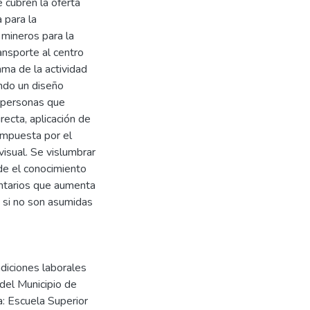
 cubren la oferta
 para la
 mineros para la
ransporte al centro
ama de la actividad
ndo un diseño
s personas que
recta, aplicación de
ompuesta por el
isual. Se vislumbrar
de el conocimiento
entarios que aumenta
n si no son asumidas
diciones laborales
del Municipio de
: Escuela Superior