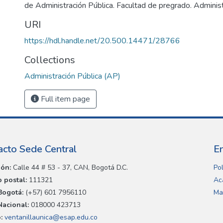
de Administración Pública. Facultad de pregrado. Administ
URI
https://hdl.handle.net/20.500.14471/28766
Collections
Administración Pública (AP)
Full item page
acto Sede Central
E
ión:
Calle 44 # 53 - 37, CAN, Bogotá D.C.
Pol
 postal:
111321
Ac
Bogotá:
(+57) 601 7956110
Ma
Nacional:
018000 423713
:
ventanillaunica@esap.edu.co