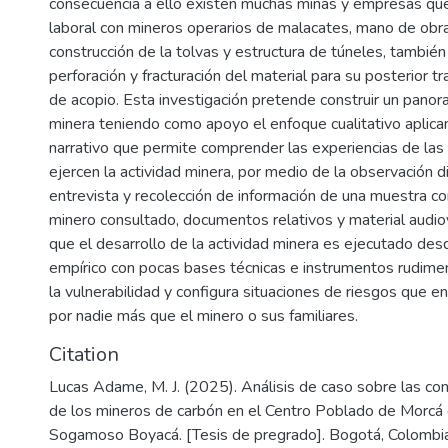
consecuencia a ello existen muchas minas y empresas que
laboral con mineros operarios de malacates, mano de obra
construcción de la tolvas y estructura de túneles, también
perforación y fracturación del material para su posterior t
de acopio. Esta investigación pretende construir un panor
minera teniendo como apoyo el enfoque cualitativo aplica
narrativo que permite comprender las experiencias de la
ejercen la actividad minera, por medio de la observación di
entrevista y recolección de información de una muestra c
minero consultado, documentos relativos y material audiov
que el desarrollo de la actividad minera es ejecutado des
empírico con pocas bases técnicas e instrumentos rudim
la vulnerabilidad y configura situaciones de riesgos que e
por nadie más que el minero o sus familiares.
Citation
Lucas Adame, M. J. (2025). Análisis de caso sobre las con
de los mineros de carbón en el Centro Poblado de Morcá 
Sogamoso Boyacá. [Tesis de pregrado]. Bogotá, Colombia