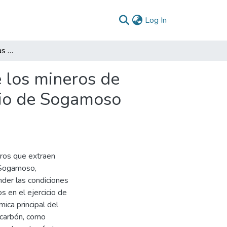
(current)
Log In
Análisis de caso sobre las condiciones laborales de los mineros de carbón en el Centro Poblado de Morcá del Municipio de Sogamoso Boyacá
e los mineros de
pio de Sogamoso
eros que extraen
 Sogamoso,
der las condiciones
s en el ejercicio de
mica principal del
e carbón, como