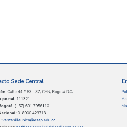
acto Sede Central
E
ión:
Calle 44 # 53 - 37, CAN, Bogotá D.C.
Pol
 postal:
111321
Ac
Bogotá:
(+57) 601 7956110
Ma
Nacional:
018000 423713
:
ventanillaunica@esap.edu.co