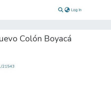
(current)
Log In
uevo Colón Boyacá
71/21543