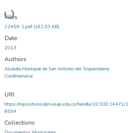
Loading...
Files
22459-1.pdf
(162.53 KB)
Date
2013
Authors
Alcaldía Municipal de San Antonio del Tequendama
Cundinamarca
URI
https://repositoriocdim.esap.edu.co/handle/20.500.14471/1
8594
Collections
Documentos Municipales