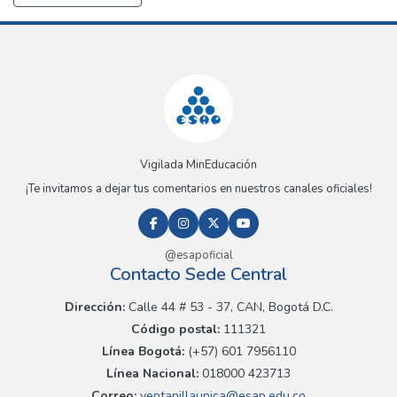
Vigilada MinEducación
¡Te invitamos a dejar tus comentarios en nuestros canales oficiales!
@esapoficial
Contacto Sede Central
Dirección:
Calle 44 # 53 - 37, CAN, Bogotá D.C.
Código postal:
111321
Línea Bogotá:
(+57) 601 7956110
Línea Nacional:
018000 423713
Correo:
ventanillaunica@esap.edu.co