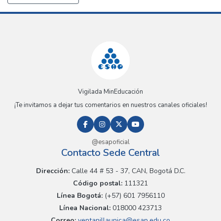
Vigilada MinEducación
¡Te invitamos a dejar tus comentarios en nuestros canales oficiales!
@esapoficial
Contacto Sede Central
Dirección:
Calle 44 # 53 - 37, CAN, Bogotá D.C.
Código postal:
111321
Línea Bogotá:
(+57) 601 7956110
Línea Nacional:
018000 423713
Correo:
ventanillaunica@esap.edu.co