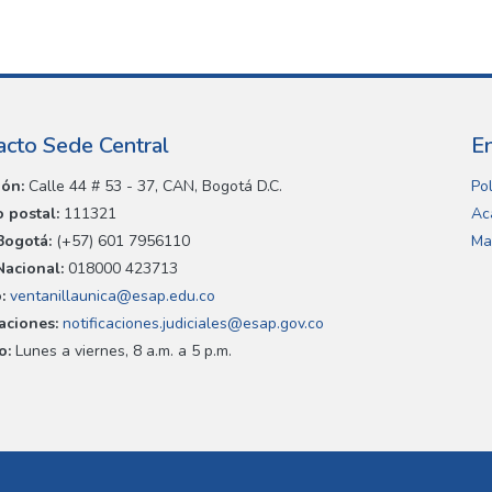
acto Sede Central
E
ión:
Calle 44 # 53 - 37, CAN, Bogotá D.C.
Pol
 postal:
111321
Ac
Bogotá:
(+57) 601 7956110
Ma
Nacional:
018000 423713
:
ventanillaunica@esap.edu.co
caciones:
notificaciones.judiciales@esap.gov.co
o:
Lunes a viernes, 8 a.m. a 5 p.m.