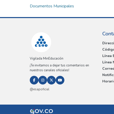
Documentos Municipales
Cont
Direcc
Código
Línea 
Vigilada MinEducación
Línea 
¡Te invitamos a dejar tus comentarios en
Correo
nuestros canales oficiales!
Notifi
Horari
@esapoficial