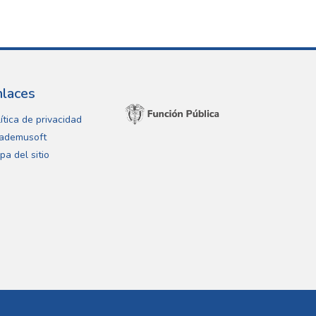
nlaces
ítica de privacidad
ademusoft
pa del sitio