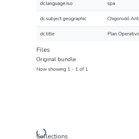
dc.language.iso
spa
dc.subject.geographic
Chigorodó Ant
dc.title
Plan Operativ
Files
Original bundle
Now showing
1 - 1 of 1
Loading...
Collections