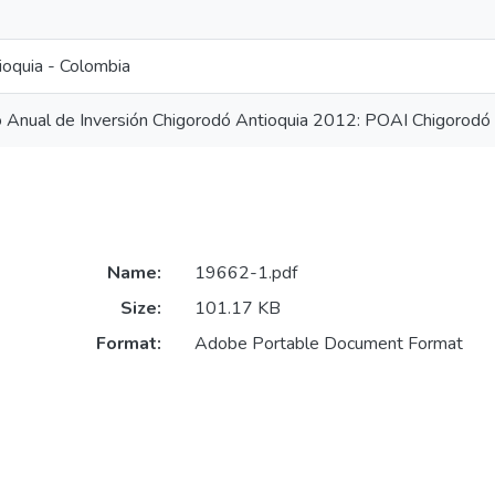
ioquia - Colombia
o Anual de Inversión Chigorodó Antioquia 2012: POAI Chigorodó
Name:
19662-1.pdf
Size:
101.17 KB
Format:
Adobe Portable Document Format