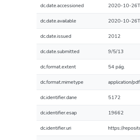
dc.date.accessioned
2020-10-26T
dc.date.available
2020-10-26T
dc.date.issued
2012
dc.date.submitted
9/5/13
dc.format.extent
54 pág.
dc.format.mimetype
application/pdf
dc.identifier.dane
5172
dc.identifier.esap
19662
dc.identifier.uri
https://repos