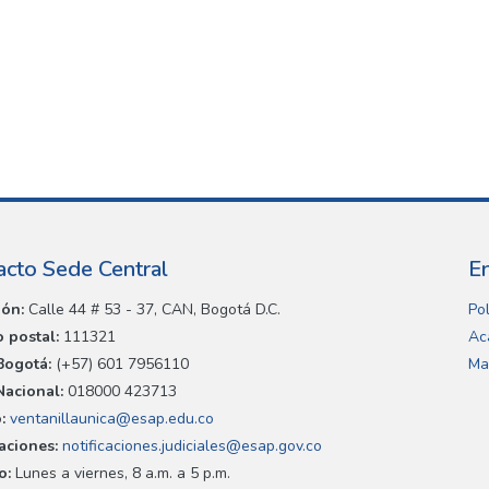
acto Sede Central
E
ión:
Calle 44 # 53 - 37, CAN, Bogotá D.C.
Pol
 postal:
111321
Ac
Bogotá:
(+57) 601 7956110
Ma
Nacional:
018000 423713
:
ventanillaunica@esap.edu.co
caciones:
notificaciones.judiciales@esap.gov.co
o:
Lunes a viernes, 8 a.m. a 5 p.m.