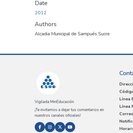
Date
2012
Authors
Alcadia Municipal de Sampués Sucre
Cont
Direcc
Código
Línea 
Vigilada MinEducación
Línea 
¡Te invitamos a dejar tus comentarios en
Correo
nuestros canales oficiales!
Notifi
Horari