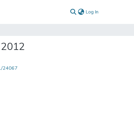
(current)
Log In
e 2012
71/24067