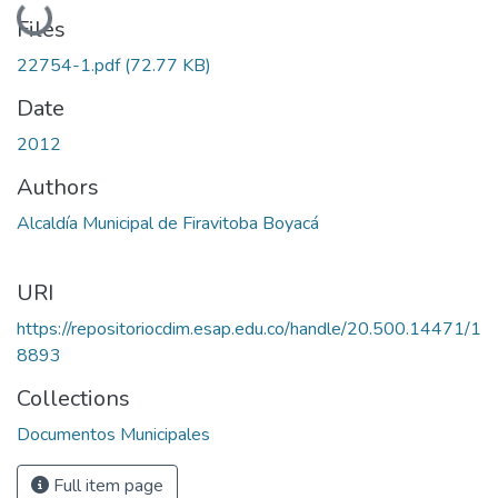
Loading...
Files
22754-1.pdf
(72.77 KB)
Date
2012
Authors
Alcaldía Municipal de Firavitoba Boyacá
URI
https://repositoriocdim.esap.edu.co/handle/20.500.14471/1
8893
Collections
Documentos Municipales
Full item page