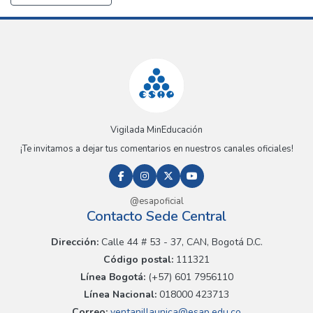
Vigilada MinEducación
¡Te invitamos a dejar tus comentarios en nuestros canales oficiales!
@esapoficial
Contacto Sede Central
Dirección:
Calle 44 # 53 - 37, CAN, Bogotá D.C.
Código postal:
111321
Línea Bogotá:
(+57) 601 7956110
Línea Nacional:
018000 423713
Correo:
ventanillaunica@esap.edu.co