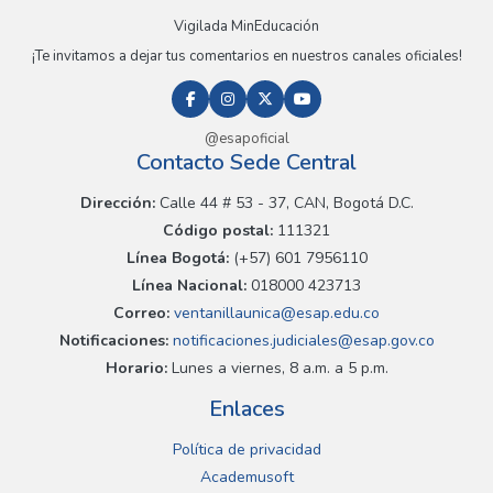
Vigilada MinEducación
¡Te invitamos a dejar tus comentarios en nuestros canales oficiales!
@esapoficial
Contacto Sede Central
Dirección:
Calle 44 # 53 - 37, CAN, Bogotá D.C.
Código postal:
111321
Línea Bogotá:
(+57) 601 7956110
Línea Nacional:
018000 423713
Correo:
ventanillaunica@esap.edu.co
Notificaciones:
notificaciones.judiciales@esap.gov.co
Horario:
Lunes a viernes, 8 a.m. a 5 p.m.
Enlaces
Política de privacidad
Academusoft