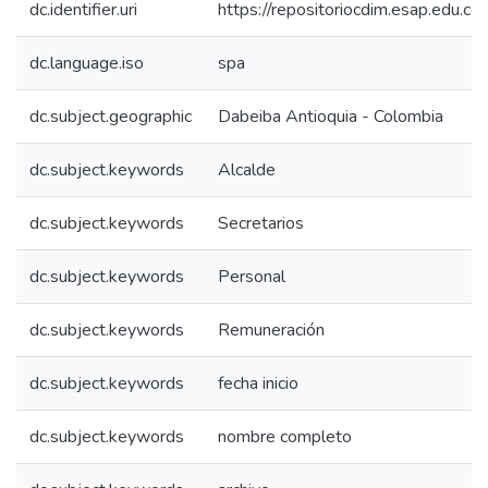
dc.identifier.uri
https://repositoriocdim.esap.edu.
dc.language.iso
spa
dc.subject.geographic
Dabeiba Antioquia - Colombia
dc.subject.keywords
Alcalde
dc.subject.keywords
Secretarios
dc.subject.keywords
Personal
dc.subject.keywords
Remuneración
dc.subject.keywords
fecha inicio
dc.subject.keywords
nombre completo