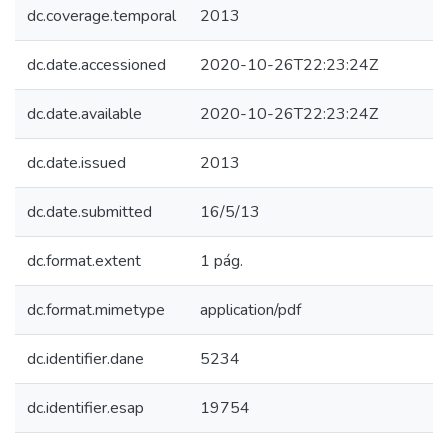
dc.coverage.temporal
2013
dc.date.accessioned
2020-10-26T22:23:24Z
dc.date.available
2020-10-26T22:23:24Z
dc.date.issued
2013
dc.date.submitted
16/5/13
dc.format.extent
1 pág.
dc.format.mimetype
application/pdf
dc.identifier.dane
5234
dc.identifier.esap
19754