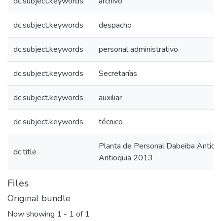
dc.subject.keywords
archivo
dc.subject.keywords
despacho
dc.subject.keywords
personal administrativo
dc.subject.keywords
Secretarías
dc.subject.keywords
auxiliar
dc.subject.keywords
técnico
Planta de Personal Dabeiba Antio
dc.title
Antioquia 2013
Files
Original bundle
Now showing
1 - 1 of 1