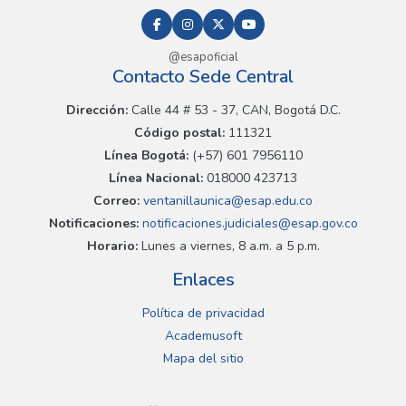
@esapoficial
Contacto Sede Central
Dirección:
Calle 44 # 53 - 37, CAN, Bogotá D.C.
Código postal:
111321
Línea Bogotá:
(+57) 601 7956110
Línea Nacional:
018000 423713
Correo:
ventanillaunica@esap.edu.co
Notificaciones:
notificaciones.judiciales@esap.gov.co
Horario:
Lunes a viernes, 8 a.m. a 5 p.m.
Enlaces
Política de privacidad
Academusoft
Mapa del sitio