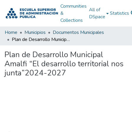
Communities
All of
&
Statistics
DSpace
Collections
Home
Municipios
Documentos Municipales
Plan de Desarrollo Municipal Amalfi “El desarrollo territorial nos junta”2024-2027
Plan de Desarrollo Municipal
Amalfi “El desarrollo territorial nos
junta”2024-2027
Loading...