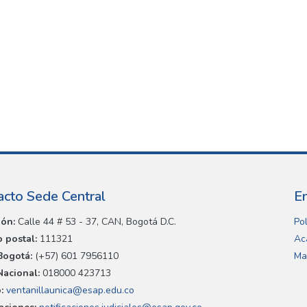
acto Sede Central
E
ión:
Calle 44 # 53 - 37, CAN, Bogotá D.C.
Pol
 postal:
111321
Ac
Bogotá:
(+57) 601 7956110
Ma
Nacional:
018000 423713
:
ventanillaunica@esap.edu.co