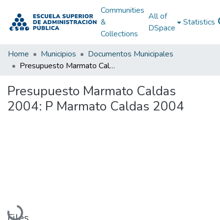
Communities
All of
&
Statistics
DSpace
Collections
Home
Municipios
Documentos Municipales
Presupuesto Marmato Caldas 2004: P Marmato Caldas 2004
Presupuesto Marmato Caldas
2004: P Marmato Caldas 2004
Loading...
Files