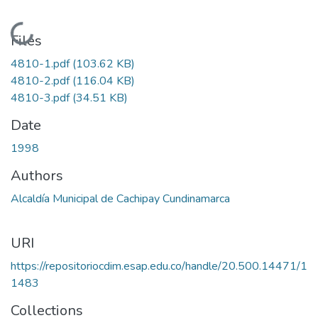
Loading...
Files
4810-1.pdf
(103.62 KB)
4810-2.pdf
(116.04 KB)
4810-3.pdf
(34.51 KB)
Date
1998
Authors
Alcaldía Municipal de Cachipay Cundinamarca
URI
https://repositoriocdim.esap.edu.co/handle/20.500.14471/1
1483
Collections