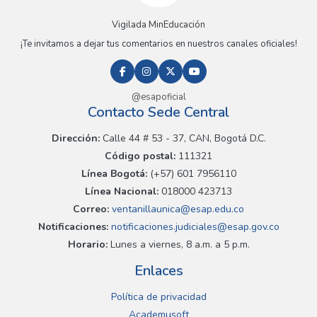
Vigilada MinEducación
¡Te invitamos a dejar tus comentarios en nuestros canales oficiales!
@esapoficial
Contacto Sede Central
Dirección:
Calle 44 # 53 - 37, CAN, Bogotá D.C.
Código postal:
111321
Línea Bogotá:
(+57) 601 7956110
Línea Nacional:
018000 423713
Correo:
ventanillaunica@esap.edu.co
Notificaciones:
notificaciones.judiciales@esap.gov.co
Horario:
Lunes a viernes, 8 a.m. a 5 p.m.
Enlaces
Política de privacidad
Academusoft