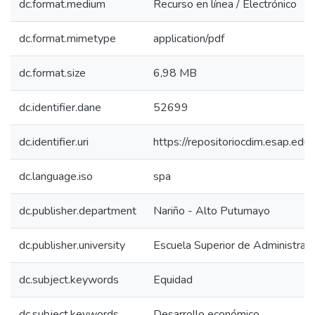
dc.format.medium
Recurso en línea / Electrónico
dc.format.mimetype
application/pdf
dc.format.size
6,98 MB
dc.identifier.dane
52699
dc.identifier.uri
https://repositoriocdim.esap.e
dc.language.iso
spa
dc.publisher.department
Nariño - Alto Putumayo
dc.publisher.university
Escuela Superior de Administrac
dc.subject.keywords
Equidad
dc.subject.keywords
Desarrollo económico