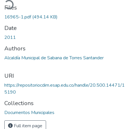
ading...
Files
16965-1.pdf
(494.14 KB)
Date
2011
Authors
Alcaldía Municipal de Sabana de Torres Santander
URI
https://repositoriocdim.esap.edu.co/handle/20.500.14471/1
5190
Collections
Documentos Municipales
Full item page