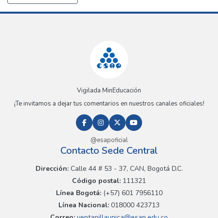
Vigilada MinEducación
¡Te invitamos a dejar tus comentarios en nuestros canales oficiales!
@esapoficial
Contacto Sede Central
Dirección:
Calle 44 # 53 - 37, CAN, Bogotá D.C.
Código postal:
111321
Línea Bogotá:
(+57) 601 7956110
Línea Nacional:
018000 423713
Correo:
ventanillaunica@esap.edu.co