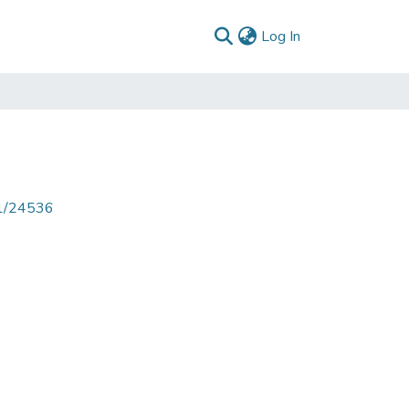
(current)
Log In
71/24536