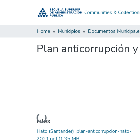
Communities & Collection
Home
Municipios
Documentos Municipale
Plan anticorrupción y
Loading...
Files
Hato (Santander)_plan-anticorrupcion-hato-
2021.pdf
(1.35 MB)