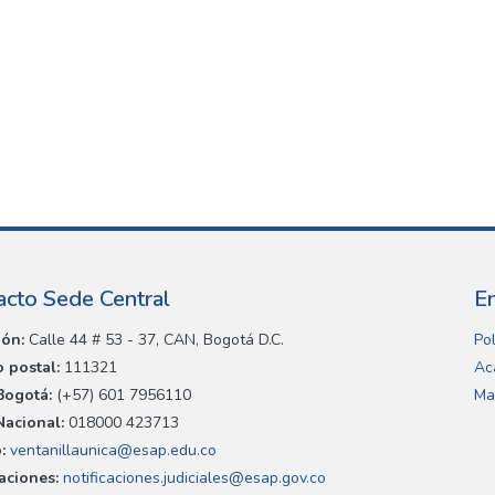
acto Sede Central
E
ión:
Calle 44 # 53 - 37, CAN, Bogotá D.C.
Pol
 postal:
111321
Ac
Bogotá:
(+57) 601 7956110
Ma
Nacional:
018000 423713
:
ventanillaunica@esap.edu.co
caciones:
notificaciones.judiciales@esap.gov.co