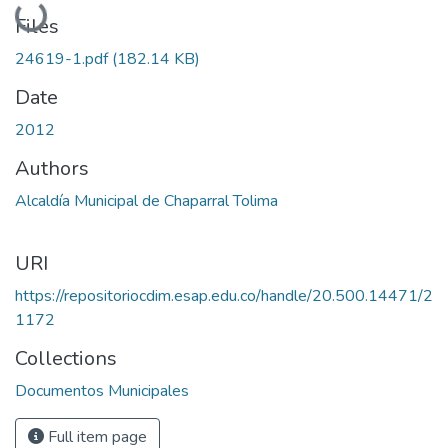
Loading...
Files
24619-1.pdf
(182.14 KB)
Date
2012
Authors
Alcaldía Municipal de Chaparral Tolima
URI
https://repositoriocdim.esap.edu.co/handle/20.500.14471/2
1172
Collections
Documentos Municipales
Full item page