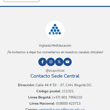
Vigilada MinEducación
¡Te invitamos a dejar tus comentarios en nuestros canales oficiales!
@esapoficial
Contacto Sede Central
Dirección:
Calle 44 # 53 - 37, CAN, Bogotá D.C.
Código postal:
111321
Línea Bogotá:
(+57) 601 7956110
Línea Nacional:
018000 423713
Correo:
ventanillaunica@esap.edu.co