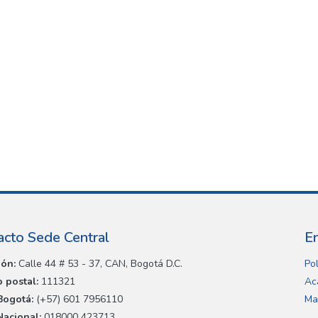
acto Sede Central
E
ión:
Calle 44 # 53 - 37, CAN, Bogotá D.C.
Pol
 postal:
111321
Ac
Bogotá:
(+57) 601 7956110
Ma
Nacional:
018000 423713