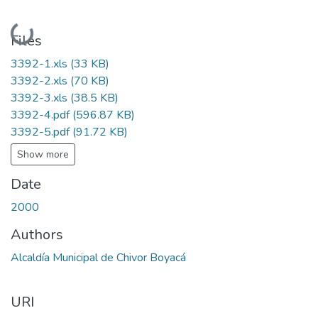
Loading...
Files
3392-1.xls
(33 KB)
3392-2.xls
(70 KB)
3392-3.xls
(38.5 KB)
3392-4.pdf
(596.87 KB)
3392-5.pdf
(91.72 KB)
Show more
Date
2000
Authors
Alcaldía Municipal de Chivor Boyacá
URI