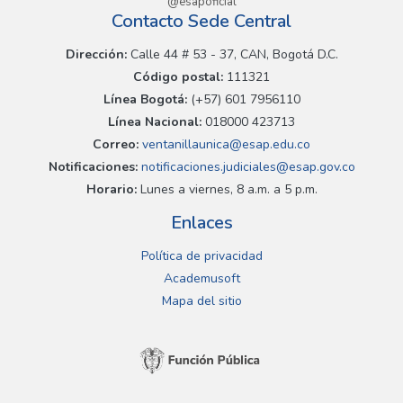
@esapoficial
Contacto Sede Central
Dirección:
Calle 44 # 53 - 37, CAN, Bogotá D.C.
Código postal:
111321
Línea Bogotá:
(+57) 601 7956110
Línea Nacional:
018000 423713
Correo:
ventanillaunica@esap.edu.co
Notificaciones:
notificaciones.judiciales@esap.gov.co
Horario:
Lunes a viernes, 8 a.m. a 5 p.m.
Enlaces
Política de privacidad
Academusoft
Mapa del sitio