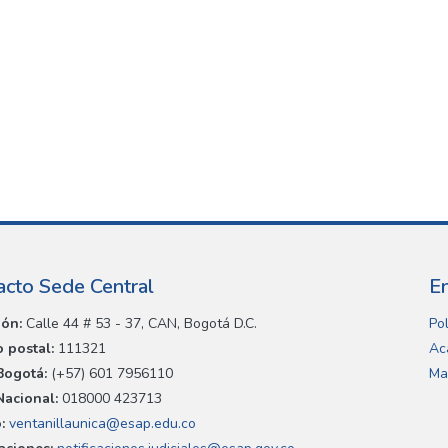
acto Sede Central
E
ión:
Calle 44 # 53 - 37, CAN, Bogotá D.C.
Pol
 postal:
111321
Ac
Bogotá:
(+57) 601 7956110
Ma
Nacional:
018000 423713
:
ventanillaunica@esap.edu.co