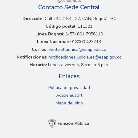
@esapoficial
Contacto Sede Central
Dirección:
Calle 44 # 53 - 37, CAN, Bogotá D.C.
Código postal:
111321
Línea Bogotá:
(+57) 601 7956110
Línea Nacional:
018000 423713
Correo:
ventanillaunica@esap.edu.co
Notificaciones:
notificaciones.judiciales@esap.gov.co
Horario:
Lunes a viernes, 8 a.m. a 5 p.m.
Enlaces
Política de privacidad
Academusoft
Mapa del sitio