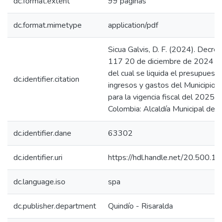
dc.format.extent
99 páginas
dc.format.mimetype
application/pdf
Sicua Galvis, D. F. (2024). Decr
117 20 de diciembre de 2024 "
del cual se liquida el presupuest
dc.identifier.citation
ingresos y gastos del Municipio
para la vigencia fiscal del 2025".
Colombia: Alcaldía Municipal de 
dc.identifier.dane
63302
dc.identifier.uri
https://hdl.handle.net/20.500.
dc.language.iso
spa
dc.publisher.department
Quindío - Risaralda