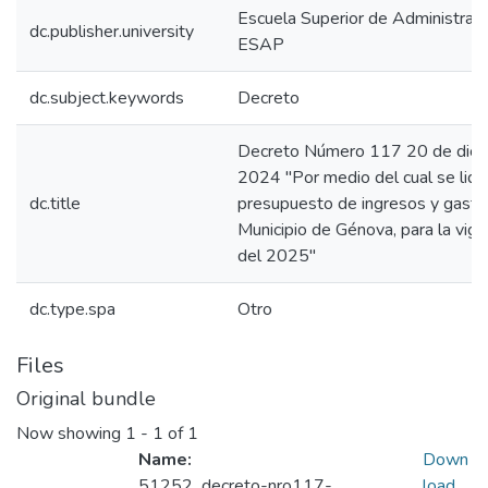
Escuela Superior de Administraci
dc.publisher.university
ESAP
dc.subject.keywords
Decreto
Decreto Número 117 20 de dici
2024 "Por medio del cual se liqu
dc.title
presupuesto de ingresos y gasto
Municipio de Génova, para la vigen
del 2025"
dc.type.spa
Otro
Files
Original bundle
Now showing
1 - 1 of 1
Name:
Down
51252_decreto-nro117-
load