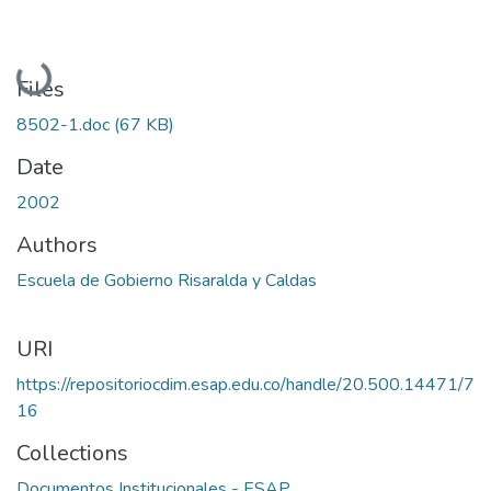
Loading...
Files
8502-1.doc
(67 KB)
Date
2002
Authors
Escuela de Gobierno Risaralda y Caldas
URI
https://repositoriocdim.esap.edu.co/handle/20.500.14471/7
16
Collections
Documentos Institucionales - ESAP