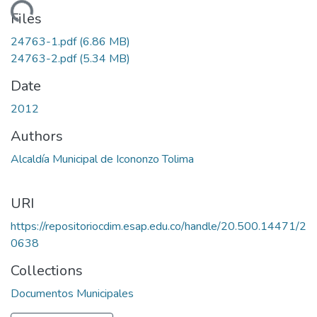
Loading...
Files
24763-1.pdf
(6.86 MB)
24763-2.pdf
(5.34 MB)
Date
2012
Authors
Alcaldía Municipal de Icononzo Tolima
URI
https://repositoriocdim.esap.edu.co/handle/20.500.14471/2
0638
Collections
Documentos Municipales