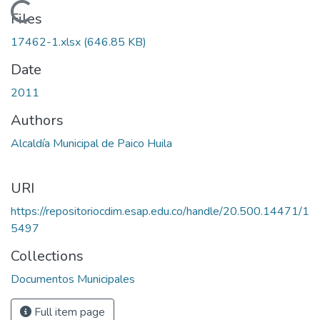
Loading...
Files
17462-1.xlsx
(646.85 KB)
Date
2011
Authors
Alcaldía Municipal de Paico Huila
URI
https://repositoriocdim.esap.edu.co/handle/20.500.14471/1
5497
Collections
Documentos Municipales
Full item page