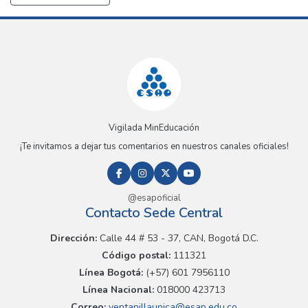
Vigilada MinEducación
¡Te invitamos a dejar tus comentarios en nuestros canales oficiales!
@esapoficial
Contacto Sede Central
Dirección:
Calle 44 # 53 - 37, CAN, Bogotá D.C.
Código postal:
111321
Línea Bogotá:
(+57) 601 7956110
Línea Nacional:
018000 423713
Correo:
ventanillaunica@esap.edu.co