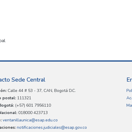
pal
acto Sede Central
E
ión:
Calle 44 # 53 - 37, CAN, Bogotá D.C.
Pol
 postal:
111321
Ac
Bogotá:
(+57) 601 7956110
Ma
Nacional:
018000 423713
:
ventanillaunica@esap.edu.co
caciones:
notificaciones.judiciales@esap.gov.co