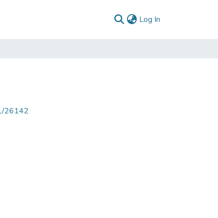
(current)
Log In
71/26142