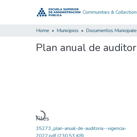
Communities & Collection
Home
Municipios
Documentos Municipale
Plan anual de auditor
Loading...
Files
35273_plan-anual-de-auditoria--vigencia-
2022.pdf
(230.53 KB)