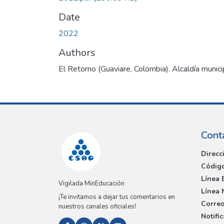
Date
2022
Authors
El Retorno (Guaviare, Colombia). Alcaldía munici
Cont
Direcc
Código
Línea 
Vigilada MinEducación
Línea 
¡Te invitamos a dejar tus comentarios en
Correo
nuestros canales oficiales!
Notifi