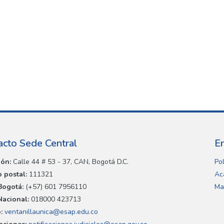
acto Sede Central
E
ión:
Calle 44 # 53 - 37, CAN, Bogotá D.C.
Pol
 postal:
111321
Ac
Bogotá:
(+57) 601 7956110
Ma
Nacional:
018000 423713
:
ventanillaunica@esap.edu.co