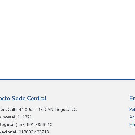
acto Sede Central
E
ión:
Calle 44 # 53 - 37, CAN, Bogotá D.C.
Pol
 postal:
111321
Ac
Bogotá:
(+57) 601 7956110
Ma
Nacional:
018000 423713