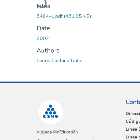
Files
8464-1.pdf
(481.95 KB)
Date
2002
Authors
Carlos Castaño Uribe
Cont
Direcc
Código
Línea 
Vigilada MinEducación
Línea 