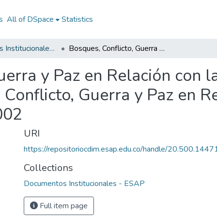
s
All of DSpace
Statistics
Documentos Institucionales - ESAP
Bosques, Conflicto, Guerra y Paz en Relación con las Vías en Colombia ESAP 2002: Bosques, Conflicto, Guerra y Paz en Relación con las Vías en Colombia ESAP 2002
uerra y Paz en Relación con 
onflicto, Guerra y Paz en Re
002
URI
https://repositoriocdim.esap.edu.co/handle/20.500.144
Collections
Documentos Institucionales - ESAP
Full item page