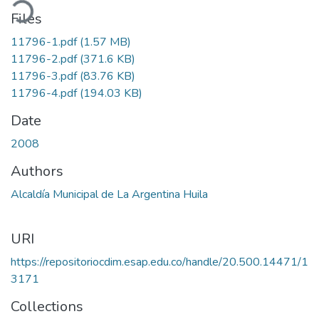
ading...
Files
11796-1.pdf
(1.57 MB)
11796-2.pdf
(371.6 KB)
11796-3.pdf
(83.76 KB)
11796-4.pdf
(194.03 KB)
Date
2008
Authors
Alcaldía Municipal de La Argentina Huila
URI
https://repositoriocdim.esap.edu.co/handle/20.500.14471/1
3171
Collections