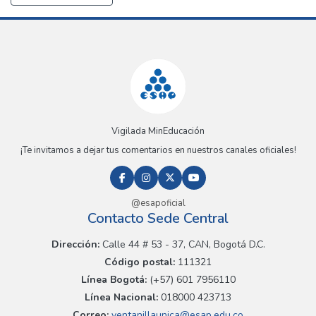
Vigilada MinEducación
¡Te invitamos a dejar tus comentarios en nuestros canales oficiales!
@esapoficial
Contacto Sede Central
Dirección:
Calle 44 # 53 - 37, CAN, Bogotá D.C.
Código postal:
111321
Línea Bogotá:
(+57) 601 7956110
Línea Nacional:
018000 423713
Correo:
ventanillaunica@esap.edu.co