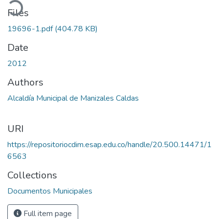
oading...
Files
19696-1.pdf
(404.78 KB)
Date
2012
Authors
Alcaldía Municipal de Manizales Caldas
URI
https://repositoriocdim.esap.edu.co/handle/20.500.14471/1
6563
Collections
Documentos Municipales
Full item page