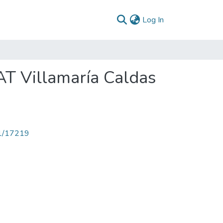
(current)
Log In
AT Villamaría Caldas
71/17219