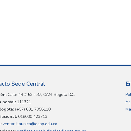
acto Sede Central
E
ión:
Calle 44 # 53 - 37, CAN, Bogotá D.C.
Pol
 postal:
111321
Ac
Bogotá:
(+57) 601 7956110
Ma
Nacional:
018000 423713
:
ventanillaunica@esap.edu.co