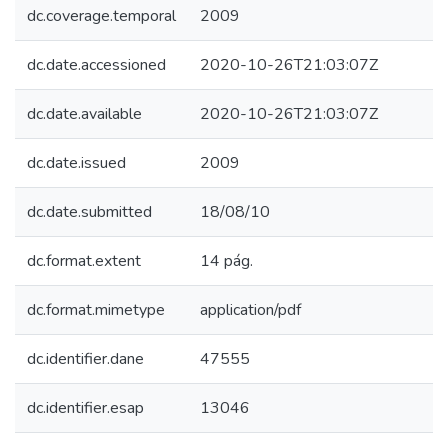
dc.coverage.temporal
2009
dc.date.accessioned
2020-10-26T21:03:07Z
dc.date.available
2020-10-26T21:03:07Z
dc.date.issued
2009
dc.date.submitted
18/08/10
dc.format.extent
14 pág.
dc.format.mimetype
application/pdf
dc.identifier.dane
47555
dc.identifier.esap
13046