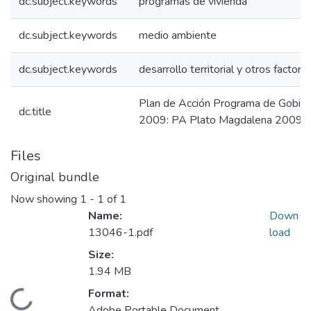
dc.subject.keywords
programas de vivienda
dc.subject.keywords
medio ambiente
dc.subject.keywords
desarrollo territorial y otros factore
Plan de Acción Programa de Gobier
dc.title
2009: PA Plato Magdalena 2009
Files
Original bundle
Now showing
1 - 1 of 1
Name:
Down
13046-1.pdf
load
Size:
1.94 MB
Format:
Loading...
Adobe Portable Document