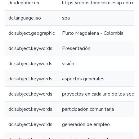
dc.identifier.uri
https://repositoriocdim.esap.edu.
dc.language.iso
spa
dc.subject.geographic
Plato Magdalena - Colombia
dc.subject.keywords
Presentación
dc.subject.keywords
visión
dc.subject.keywords
aspectos generales
dc.subject.keywords
proyectos en cada uno de los secto
dc.subject.keywords
participación comunitaria
dc.subject.keywords
generación de empleo