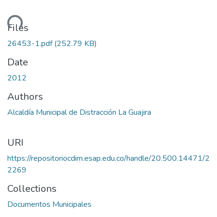
ading...
Files
26453-1.pdf
(252.79 KB)
Date
2012
Authors
Alcaldía Municipal de Distracción La Guajira
URI
https://repositoriocdim.esap.edu.co/handle/20.500.14471/2
2269
Collections
Documentos Municipales